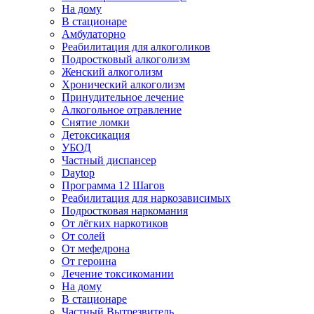
На дому
В стационаре
Амбулаторно
Реабилитация для алкоголиков
Подростковый алкоголизм
Женский алкоголизм
Хронический алкоголизм
Принудительное лечение
Алкогольное отравление
Снятие ломки
Детоксикация
УБОД
Частный диспансер
Daytop
Программа 12 Шагов
Реабилитация для наркозависимых
Подростковая наркомания
От лёгких наркотиков
От солей
От мефедрона
От героина
Лечение токсикомании
На дому
В стационаре
Частный Вытрезвитель