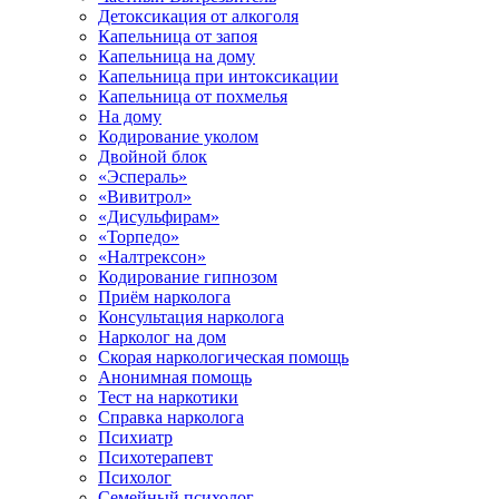
Детоксикация от алкоголя
Капельница от запоя
Капельница на дому
Капельница при интоксикации
Капельница от похмелья
На дому
Кодирование уколом
Двойной блок
«Эспераль»
«Вивитрол»
«Дисульфирам»
«Торпедо»
«Налтрексон»
Кодирование гипнозом
Приём нарколога
Консультация нарколога
Нарколог на дом
Скорая наркологическая помощь
Анонимная помощь
Тест на наркотики
Справка нарколога
Психиатр
Психотерапевт
Психолог
Семейный психолог