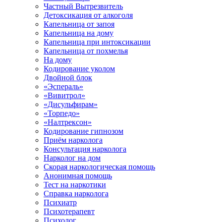
Частный Вытрезвитель
Детоксикация от алкоголя
Капельница от запоя
Капельница на дому
Капельница при интоксикации
Капельница от похмелья
На дому
Кодирование уколом
Двойной блок
«Эспераль»
«Вивитрол»
«Дисульфирам»
«Торпедо»
«Налтрексон»
Кодирование гипнозом
Приём нарколога
Консультация нарколога
Нарколог на дом
Скорая наркологическая помощь
Анонимная помощь
Тест на наркотики
Справка нарколога
Психиатр
Психотерапевт
Психолог