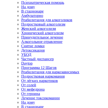
Психиатрическая помощь
На дому
В стационаре
Амбулаторно
Реабилитация для алкоголиков
Подростковый алкоголизм
Женский алкоголизм
Хронический алкоголизм
Принудительное лечение
Алкогольное отравление
Снятие ломки
Детоксикация
УБОД
Частный диспансер
Daytop
Программа 12 Шагов
Реабилитация для наркозависимых
Подростковая наркомания
От лёгких наркотиков
От солей
От мефедрона
От героина
Лечение токсикомании
На дому
В стационаре