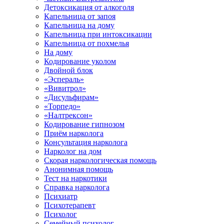
Детоксикация от алкоголя
Капельница от запоя
Капельница на дому
Капельница при интоксикации
Капельница от похмелья
На дому
Кодирование уколом
Двойной блок
«Эспераль»
«Вивитрол»
«Дисульфирам»
«Торпедо»
«Налтрексон»
Кодирование гипнозом
Приём нарколога
Консультация нарколога
Нарколог на дом
Скорая наркологическая помощь
Анонимная помощь
Тест на наркотики
Справка нарколога
Психиатр
Психотерапевт
Психолог
Семейный психолог