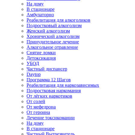
На дому
В стационаре
Амбулаторно
Реабилитация для алкоголиков
Подростковый алкоголизм
Женский алкоголизм
Хронический алкоголизм
Принудительное лечение
Алкогольное отравление
Снятие ломки
Детоксикация
УБОД
Частный диспансер
Daytop
Программа 12 Шагов
Реабилитация для наркозависимых
Подростковая наркомания
От лёгких наркотиков
От солей
От мефедрона
От героина
Лечение токсикомании
На дому
В стационаре
Частный Вытрезвитель